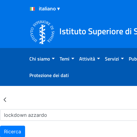
Salta al Contenuto
Salta al Footer
Istituto Superiore di 
Chi siamo
Temi
Attività
Servizi
Pub
Protezione dei dati
Risultati della Ricerca - Ar
Ricerca