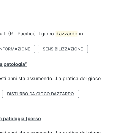
lti (R....Pacifici) Il gioco
d’azzardo
in
INFORMAZIONE
SENSIBILIZZAZIONE
la patologia”
esti anni sta assumendo...La pratica del gioco
DISTURBO DA GIOCO DAZZARDO
lla patologia (corso
esti anni sta assumendo...La pratica del gioco