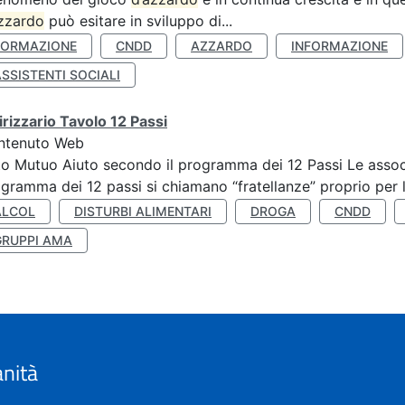
zzardo
può esitare in sviluppo di...
FORMAZIONE
CNDD
AZZARDO
INFORMAZIONE
SSISTENTI SOCIALI
irizzario Tavolo 12 Passi
ntenuto Web
o Mutuo Aiuto secondo il programma dei 12 Passi Le associa
gramma dei 12 passi si chiamano “fratellanze” proprio per lo
ALCOL
DISTURBI ALIMENTARI
DROGA
CNDD
GRUPPI AMA
anità