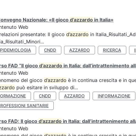
Convegno Nazionale: «Il gioco
d’azzardo
in Italia»
ntenuto Web
relazioni presentate: Il gioco
d’azzardo
in Italia_Risultati_Adu
lia_Risultati_Minori...
EPIDEMIOLOGIA
CNDD
AZZARDO
RICERCA
so FAD “Il gioco
d’azzardo
in Italia: dall’intrattenimento al
ntenuto Web
fenomeno del gioco
d’azzardo
è in continua crescita e in qu
zzardo
può esitare in sviluppo di...
FORMAZIONE
CNDD
AZZARDO
INFORMAZIONE
ROFESSIONI SANITARIE
so FAD: Il gioco
d’azzardo
in Italia: dall’intrattenimento a
ntenuto Web
fenomeno del gioco
d’azzardo
è in continua crescita e in qu