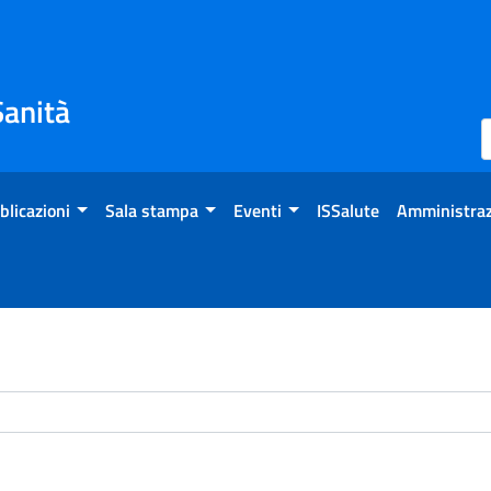
Sanità
blicazioni
Sala stampa
Eventi
ISSalute
Amministraz
chivio