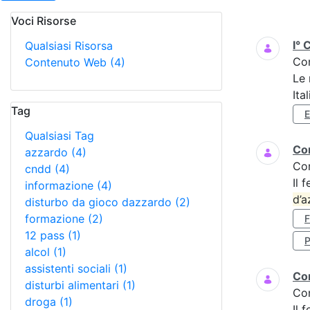
Voci Risorse
Ricerca
I° 
Qualsiasi Risorsa
Co
Contenuto Web
(4)
Le 
Ita
Tag
Qualsiasi Tag
Cor
azzardo
(4)
Co
cndd
(4)
Il 
informazione
(4)
d’a
disturbo da gioco dazzardo
(2)
formazione
(2)
12 pass
(1)
P
alcol
(1)
assistenti sociali
(1)
Cor
disturbi alimentari
(1)
Co
droga
(1)
Il 