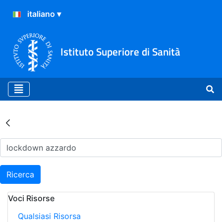
Istituto Superiore di Sanità
Risultati della Ricerca - Ar
Ricerca
Voci Risorse
Qualsiasi Risorsa