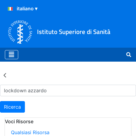
Istituto Superiore di Sanità
Risultati della Ricerca - Ar
Ricerca
Voci Risorse
Qualsiasi Risorsa