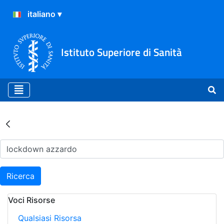
Istituto Superiore di Sanità
Risultati della Ricerca - Ar
Ricerca
Voci Risorse
Qualsiasi Risorsa