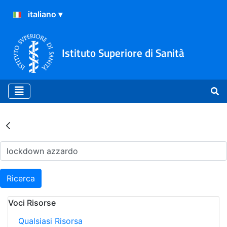
Istituto Superiore di Sanità
Risultati della Ricerca - Ar
Ricerca
Voci Risorse
Qualsiasi Risorsa