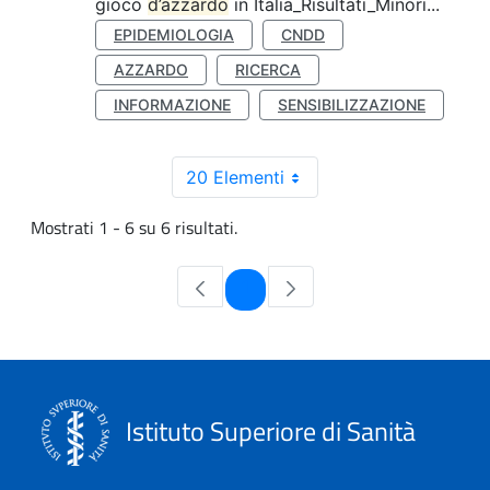
gioco
d’azzardo
in Italia_Risultati_Minori...
EPIDEMIOLOGIA
CNDD
AZZARDO
RICERCA
INFORMAZIONE
SENSIBILIZZAZIONE
20 Elementi
Mostrati 1 - 6 su 6 risultati.
Pagina
1
Istituto Superiore di Sanità