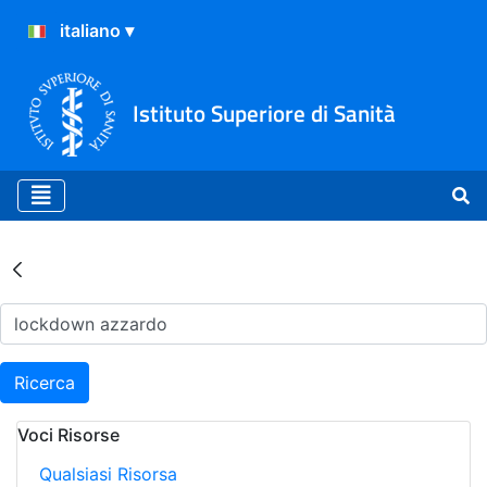
Istituto Superiore di Sanità
Risultati della Ricerca - Ar
Ricerca
Voci Risorse
Qualsiasi Risorsa