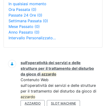
In qualsiasi momento
Ora Passata
(0)
Passate 24 Ore
(0)
Settimana Passata
(0)
Mese Passato
(0)
Anno Passato
(0)
Intervallo Personalizzato…
Ricerca
sull'operatività dei servizi e delle
strutture per il trattamento del disturbo
da gioco di
azzardo
Contenuto Web
sull'operatività dei servizi e delle strutture
per il trattamento del disturbo da gioco di
azzardo
AZZARDO
SLOT MACHINE