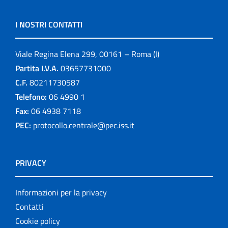
I NOSTRI CONTATTI
Viale Regina Elena 299, 00161 – Roma (I)
Partita I.V.A.
03657731000
C.F.
80211730587
Telefono:
06 4990 1
Fax:
06 4938 7118
PEC:
protocollo.centrale@pec.iss.it
PRIVACY
Informazioni per la privacy
Contatti
Cookie policy