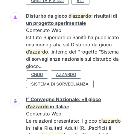
GRATTA E VINCI
VLT
Disturbo da gioco
d’azzardo
: risultati di
un progetto sperimentale
Contenuto Web
Istituto Superiore di Sanità ha pubblicato
una monografia sul Disturbo da gioco
d’azzardo
...interno del Progetto “Sistema
di sorveglianza nazionale sul disturbo da
gioco...
CNDD
AZZARDO
SISTEMA DI SORVEGLIANZA
I° Convegno Nazionale: «Il gioco
d’azzardo
in Italia»
Contenuto Web
Le relazioni presentate: Il gioco
d’azzardo
in Italia_Risultati_Adulti (R....Pacifici) Il