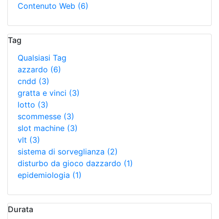
Contenuto Web
(6)
Tag
Qualsiasi Tag
azzardo
(6)
cndd
(3)
gratta e vinci
(3)
lotto
(3)
scommesse
(3)
slot machine
(3)
vlt
(3)
sistema di sorveglianza
(2)
disturbo da gioco dazzardo
(1)
epidemiologia
(1)
Durata