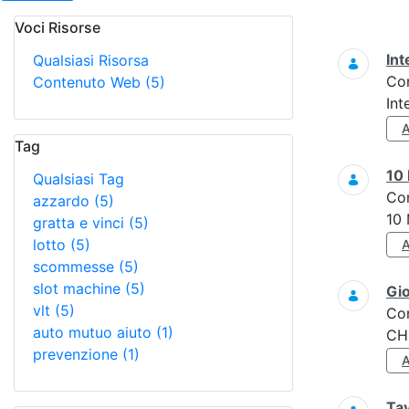
Voci Risorse
Ricerca
Int
Qualsiasi Risorsa
Co
Contenuto Web
(5)
Int
Tag
10 
Qualsiasi Tag
Co
azzardo
(5)
10 
gratta e vinci
(5)
lotto
(5)
scommesse
(5)
slot machine
(5)
Gi
vlt
(5)
Co
auto mutuo aiuto
(1)
CH
prevenzione
(1)
Tav