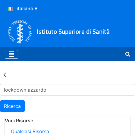
Istituto Superiore di Sanità
Risultati della Ricerca - Ar
Ricerca
Voci Risorse
Qualsiasi Risorsa