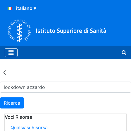
Istituto Superiore di Sanità
Risultati della Ricerca - Ar
Ricerca
Voci Risorse
Qualsiasi Risorsa