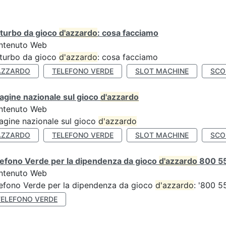
sturbo da gioco
d'azzardo
: cosa facciamo
ntenuto Web
sturbo da gioco
d'azzardo
: cosa facciamo
AZZARDO
TELEFONO VERDE
SLOT MACHINE
SCO
agine nazionale sul gioco
d'azzardo
ntenuto Web
agine nazionale sul gioco
d'azzardo
AZZARDO
TELEFONO VERDE
SLOT MACHINE
SCO
efono Verde per la dipendenza da gioco
d'azzardo
800 55
ntenuto Web
efono Verde per la dipendenza da gioco
d'azzardo
: '800 5
TELEFONO VERDE