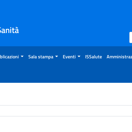
Sanità
blicazioni
Sala stampa
Eventi
ISSalute
Amministraz
chivio