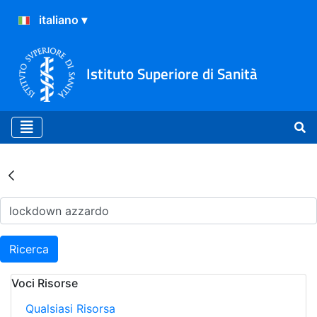
Istituto Superiore di Sanità
Risultati della Ricerca - Ar
Ricerca
Voci Risorse
Qualsiasi Risorsa