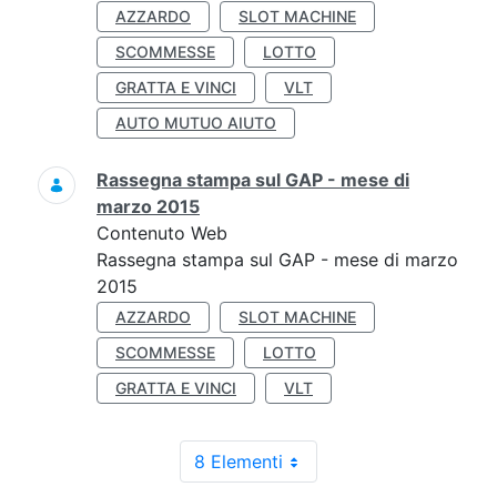
AZZARDO
SLOT MACHINE
SCOMMESSE
LOTTO
GRATTA E VINCI
VLT
AUTO MUTUO AIUTO
Rassegna stampa sul GAP - mese di
marzo 2015
Contenuto Web
Rassegna stampa sul GAP - mese di marzo
2015
AZZARDO
SLOT MACHINE
SCOMMESSE
LOTTO
GRATTA E VINCI
VLT
8 Elementi