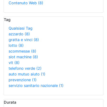
Contenuto Web
(8)
Tag
Qualsiasi Tag
azzardo
(8)
gratta e vinci
(8)
lotto
(8)
scommesse
(8)
slot machine
(8)
vlt
(8)
telefono verde
(2)
auto mutuo aiuto
(1)
prevenzione
(1)
servizio sanitario nazionale
(1)
Durata