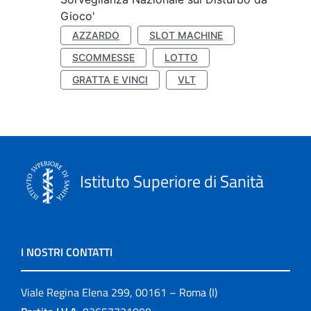
Gioco'
AZZARDO
SLOT MACHINE
SCOMMESSE
LOTTO
GRATTA E VINCI
VLT
Istituto Superiore di Sanità
I NOSTRI CONTATTI
Viale Regina Elena 299, 00161 – Roma (I)