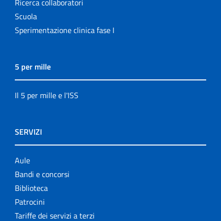
Ricerca collaboratori
Scuola
Sperimentazione clinica fase I
5 per mille
Il 5 per mille e l'ISS
SERVIZI
Aule
Bandi e concorsi
Biblioteca
Patrocini
Tariffe dei servizi a terzi