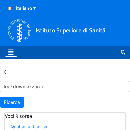
Istituto Superiore di Sanità
Risultati della Ricerca - Ar
Ricerca
Voci Risorse
Qualsiasi Risorsa