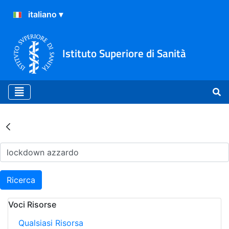
Istituto Superiore di Sanità
Risultati della Ricerca - Ar
Ricerca
Voci Risorse
Qualsiasi Risorsa