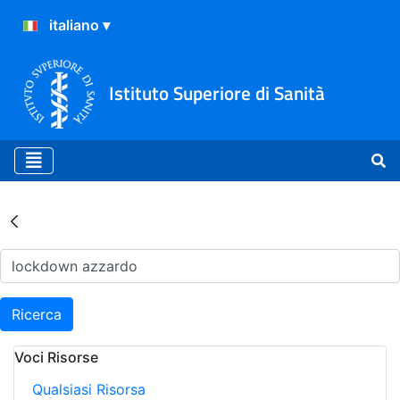
Istituto Superiore di Sanità
Risultati della Ricerca - Ar
Ricerca
Voci Risorse
Qualsiasi Risorsa