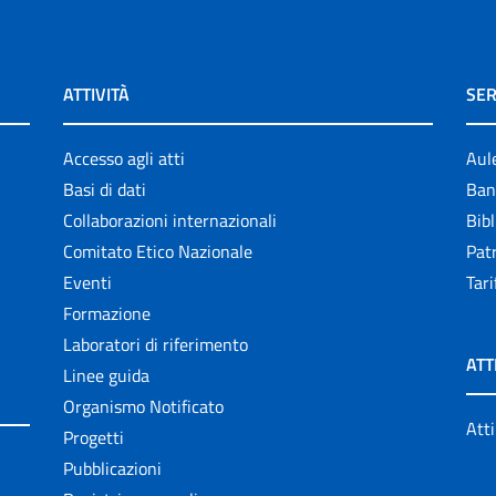
ATTIVITÀ
SER
Accesso agli atti
Aul
Basi di dati
Ban
Collaborazioni internazionali
Bibl
Comitato Etico Nazionale
Patr
Eventi
Tari
Formazione
Laboratori di riferimento
ATT
Linee guida
Organismo Notificato
Atti
Progetti
Pubblicazioni