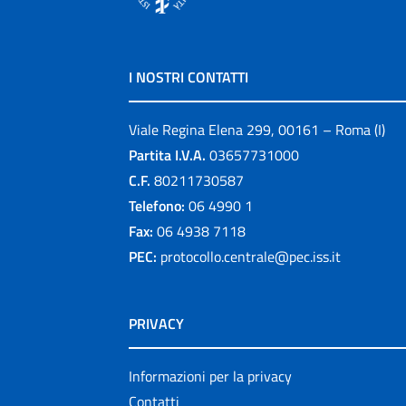
I NOSTRI CONTATTI
Viale Regina Elena 299, 00161 – Roma (I)
Partita I.V.A.
03657731000
C.F.
80211730587
Telefono:
06 4990 1
Fax:
06 4938 7118
PEC:
protocollo.centrale@pec.iss.it
PRIVACY
Informazioni per la privacy
Contatti