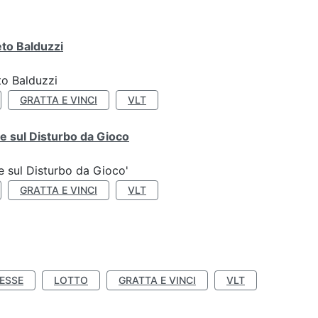
eto Balduzzi
to Balduzzi
GRATTA E VINCI
VLT
e sul Disturbo da Gioco
e sul Disturbo da Gioco'
GRATTA E VINCI
VLT
ESSE
LOTTO
GRATTA E VINCI
VLT