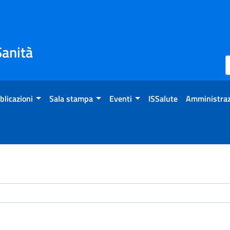
Sanità
blicazioni
Sala stampa
Eventi
ISSalute
Amministraz
chivio