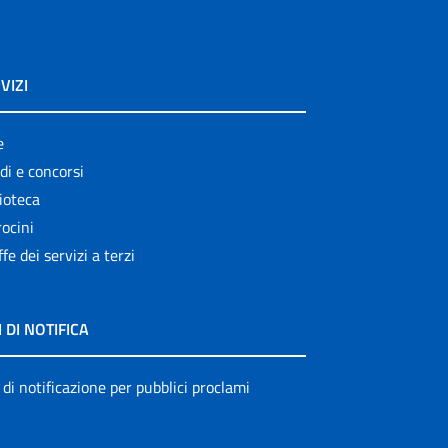
VIZI
e
di e concorsi
ioteca
ocini
ffe dei servizi a terzi
I DI NOTIFICA
 di notificazione per pubblici proclami