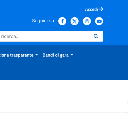
Accedi
Seguici su
ione trasparente
Bandi di gara