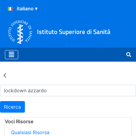
Istituto Superiore di Sanità
Risultati della Ricerca - Ar
Ricerca
Voci Risorse
Qualsiasi Risorsa