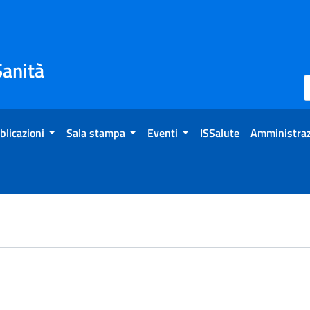
Sanità
blicazioni
Sala stampa
Eventi
ISSalute
Amministraz
chivio