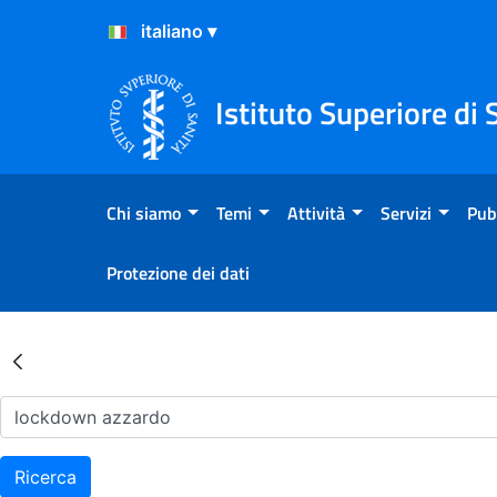
Salta al Contenuto
Salta al Footer
Istituto Superiore di 
Chi siamo
Temi
Attività
Servizi
Pub
Protezione dei dati
Risultati della Ricerca - Ar
Ricerca