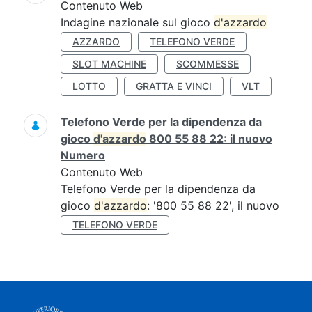
Contenuto Web
Indagine nazionale sul gioco
d'azzardo
AZZARDO
TELEFONO VERDE
SLOT MACHINE
SCOMMESSE
LOTTO
GRATTA E VINCI
VLT
Telefono Verde per la dipendenza da
gioco
d'azzardo
800 55 88 22: il nuovo
Numero
Contenuto Web
Telefono Verde per la dipendenza da
gioco
d'azzardo
: '800 55 88 22', il nuovo
TELEFONO VERDE