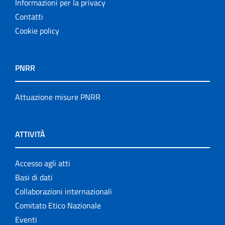
Informazioni per la privacy
Contatti
Cookie policy
PNRR
Attuazione misure PNRR
ATTIVITÀ
Accesso agli atti
Basi di dati
Collaborazioni internazionali
Comitato Etico Nazionale
Eventi