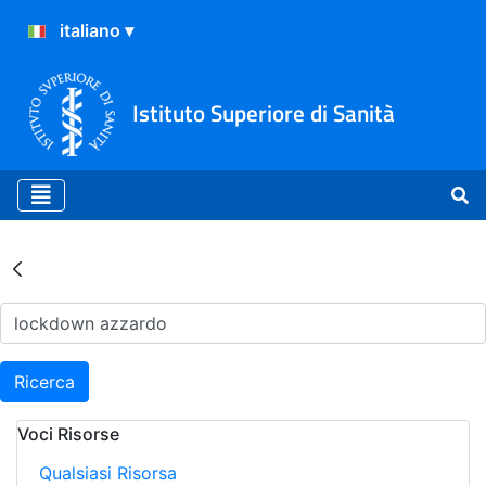
Istituto Superiore di Sanità
Risultati della Ricerca - Ar
Ricerca
Voci Risorse
Qualsiasi Risorsa