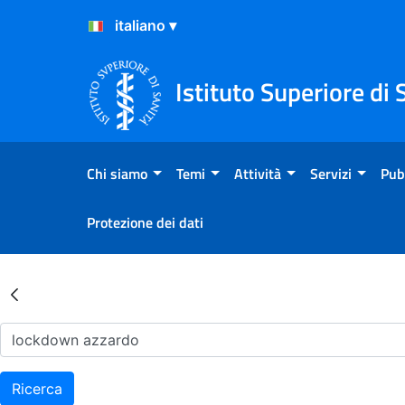
Salta al Contenuto
Salta al Footer
Istituto Superiore di 
Chi siamo
Temi
Attività
Servizi
Pub
Protezione dei dati
Risultati della Ricerca - Ar
Ricerca