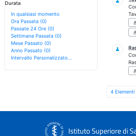
Durata
Co
In qualsiasi momento
Tav
Ora Passata
(0)
Passate 24 Ore
(0)
Settimana Passata
(0)
Mese Passato
(0)
Ra
Anno Passato
(0)
Co
Intervallo Personalizzato…
Ra
4 Elementi
Istituto Superiore di S