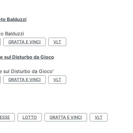
eto Balduzzi
to Balduzzi
GRATTA E VINCI
VLT
e sul Disturbo da Gioco
e sul Disturbo da Gioco'
GRATTA E VINCI
VLT
ESSE
LOTTO
GRATTA E VINCI
VLT