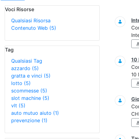
Voci Risorse
Ricerca
Int
Qualsiasi Risorsa
Co
Contenuto Web
(5)
Int
Tag
10 
Qualsiasi Tag
Co
azzardo
(5)
10 
gratta e vinci
(5)
lotto
(5)
scommesse
(5)
slot machine
(5)
Gi
vlt
(5)
Co
auto mutuo aiuto
(1)
CH
prevenzione
(1)
Tav