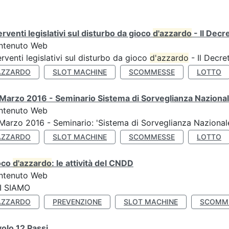
erventi legislativi sul disturbo da gioco
d'azzardo
- Il Decr
ntenuto Web
erventi legislativi sul disturbo da gioco
d'azzardo
- Il Decre
AZZARDO
SLOT MACHINE
SCOMMESSE
LOTTO
Marzo 2016 - Seminario Sistema di Sorveglianza Nazional
ntenuto Web
Marzo 2016 - Seminario: 'Sistema di Sorveglianza Nazional
AZZARDO
SLOT MACHINE
SCOMMESSE
LOTTO
oco
d'azzardo
: le attività del CNDD
ntenuto Web
I SIAMO
AZZARDO
PREVENZIONE
SLOT MACHINE
SCOMM
olo 12 Passi