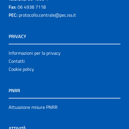
Fax:
06 4938 7118
PEC:
protocollo.centrale@pec.iss.it
PRIVACY
Informazioni per la privacy
Contatti
Cookie policy
PNRR
Attuazione misure PNRR
ATTIVITÀ