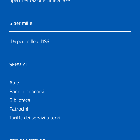
Sperimentazione clinica fase I
5 per mille
Il 5 per mille e l'ISS
SERVIZI
Aule
Bandi e concorsi
Biblioteca
Patrocini
Tariffe dei servizi a terzi