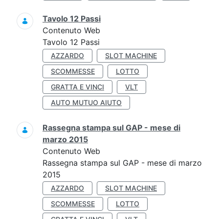
Tavolo 12 Passi
Contenuto Web
Tavolo 12 Passi
AZZARDO
SLOT MACHINE
SCOMMESSE
LOTTO
GRATTA E VINCI
VLT
AUTO MUTUO AIUTO
Rassegna stampa sul GAP - mese di
marzo 2015
Contenuto Web
Rassegna stampa sul GAP - mese di marzo
2015
AZZARDO
SLOT MACHINE
SCOMMESSE
LOTTO