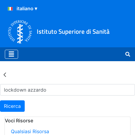
Istituto Superiore di Sanità
Risultati della Ricerca - Ar
Ricerca
Voci Risorse
Qualsiasi Risorsa