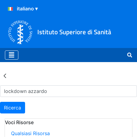
Istituto Superiore di Sanità
Risultati della Ricerca - Ar
Ricerca
Voci Risorse
Qualsiasi Risorsa