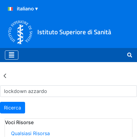
Istituto Superiore di Sanità
Risultati della Ricerca - Ar
Ricerca
Voci Risorse
Qualsiasi Risorsa