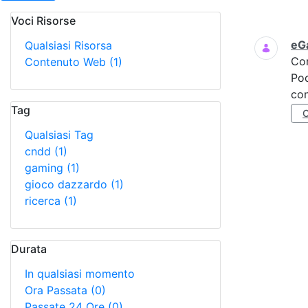
Voci Risorse
Ricerca
eGa
Qualsiasi Risorsa
Co
Contenuto Web
(1)
Poc
con
Tag
Qualsiasi Tag
cndd
(1)
gaming
(1)
gioco dazzardo
(1)
ricerca
(1)
Durata
In qualsiasi momento
Ora Passata
(0)
Passate 24 Ore
(0)