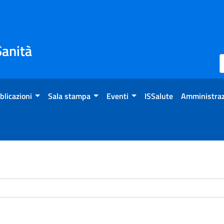
Sanità
blicazioni
Sala stampa
Eventi
ISSalute
Amministraz
chivio