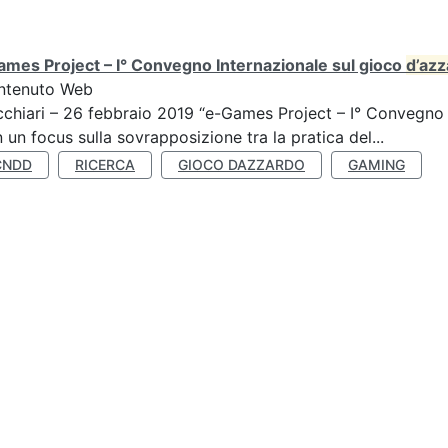
mes Project – I° Convegno Internazionale sul gioco
d’az
ntenuto Web
chiari – 26 febbraio 2019 “e-Games Project – I° Convegno 
 un focus sulla sovrapposizione tra la pratica del...
CNDD
RICERCA
GIOCO DAZZARDO
GAMING