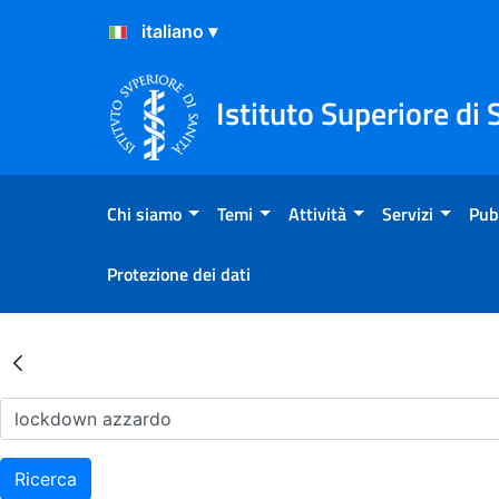
Salta al Contenuto
Salta al Footer
Istituto Superiore di 
Chi siamo
Temi
Attività
Servizi
Pub
Protezione dei dati
Risultati della Ricerca - Ar
Ricerca