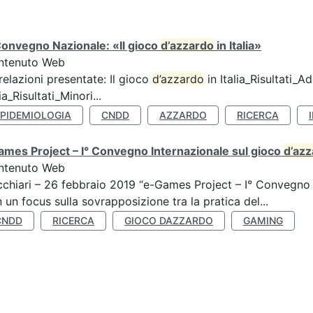
Convegno Nazionale: «Il gioco
d’azzardo
in Italia»
ntenuto Web
relazioni presentate: Il gioco
d’azzardo
in Italia_Risultati_Adu
lia_Risultati_Minori...
EPIDEMIOLOGIA
CNDD
AZZARDO
RICERCA
mes Project – I° Convegno Internazionale sul gioco
d’az
ntenuto Web
chiari – 26 febbraio 2019 “e-Games Project – I° Convegno 
 un focus sulla sovrapposizione tra la pratica del...
CNDD
RICERCA
GIOCO DAZZARDO
GAMING