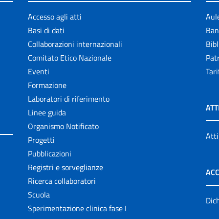
Accesso agli atti
Aul
Basi di dati
Ban
Collaborazioni internazionali
Bibl
Comitato Etico Nazionale
Patr
Eventi
Tari
Formazione
Laboratori di riferimento
ATT
Linee guida
Organismo Notificato
Atti
Progetti
Pubblicazioni
Registri e sorveglianze
ACC
Ricerca collaboratori
Scuola
Dich
Sperimentazione clinica fase I