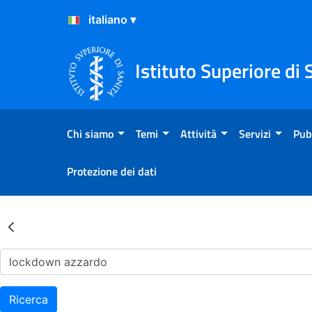
Salta al Contenuto
Salta al Footer
Istituto Superiore di 
Chi siamo
Temi
Attività
Servizi
Pub
Protezione dei dati
Risultati della Ricerca - Ar
Ricerca