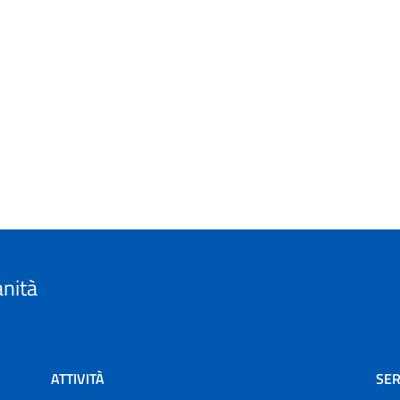
anità
ATTIVITÀ
SER