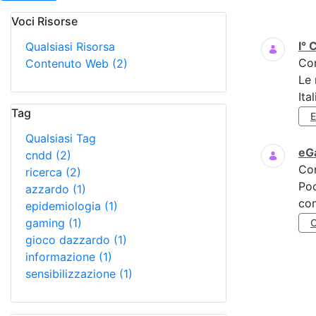
Voci Risorse
Ricerca
I° 
Qualsiasi Risorsa
Co
Contenuto Web
(2)
Le 
Ita
Tag
Qualsiasi Tag
eGa
cndd
(2)
Co
ricerca
(2)
Poc
azzardo
(1)
con
epidemiologia
(1)
gaming
(1)
gioco dazzardo
(1)
informazione
(1)
sensibilizzazione
(1)