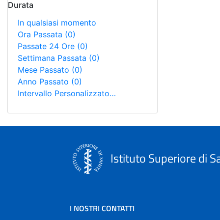
Durata
In qualsiasi momento
Ora Passata
(0)
Passate 24 Ore
(0)
Settimana Passata
(0)
Mese Passato
(0)
Anno Passato
(0)
Intervallo Personalizzato…
Istituto Superiore di S
I NOSTRI CONTATTI