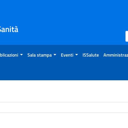
Sanità
blicazioni
Sala stampa
Eventi
ISSalute
Amministraz
chivio