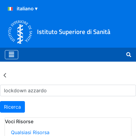
Istituto Superiore di Sanità
Risultati della Ricerca - Ar
Ricerca
Voci Risorse
Qualsiasi Risorsa