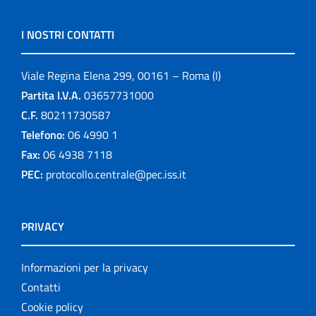
I NOSTRI CONTATTI
Viale Regina Elena 299, 00161 – Roma (I)
Partita I.V.A.
03657731000
C.F.
80211730587
Telefono:
06 4990 1
Fax:
06 4938 7118
PEC:
protocollo.centrale@pec.iss.it
PRIVACY
Informazioni per la privacy
Contatti
Cookie policy