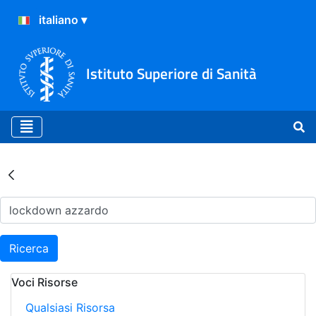
Istituto Superiore di Sanità
Risultati della Ricerca - Ar
Ricerca
Voci Risorse
Qualsiasi Risorsa