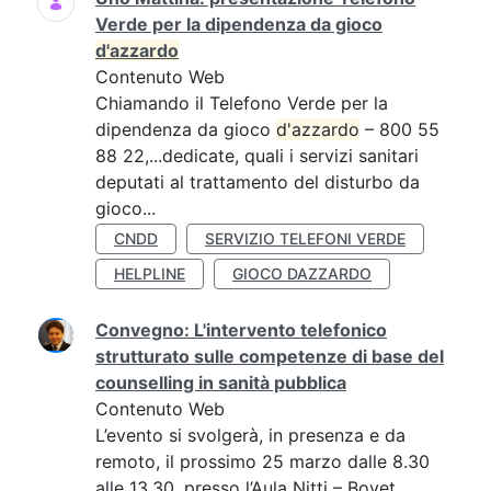
Verde per la dipendenza da gioco
d'azzardo
Contenuto Web
Chiamando il Telefono Verde per la
dipendenza da gioco
d'azzardo
– 800 55
88 22,...dedicate, quali i servizi sanitari
deputati al trattamento del disturbo da
gioco...
CNDD
SERVIZIO TELEFONI VERDE
HELPLINE
GIOCO DAZZARDO
Convegno: L'intervento telefonico
strutturato sulle competenze di base del
counselling in sanità pubblica
Contenuto Web
L’evento si svolgerà, in presenza e da
remoto, il prossimo 25 marzo dalle 8.30
alle 13.30, presso l’Aula Nitti – Bovet