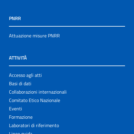
PNRR
Attuazione misure PNRR
ATTIVITÀ
Accesso agli atti
Basi di dati
Collaborazioni internazionali
Comitato Etico Nazionale
Eventi
Formazione
Laboratori di riferimento
Linee guida