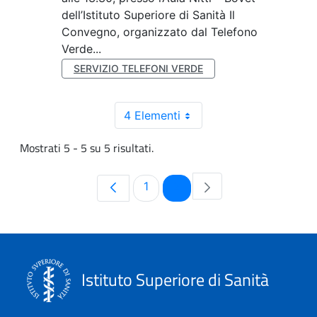
dell’Istituto Superiore di Sanità Il
Convegno, organizzato dal Telefono
Verde...
SERVIZIO TELEFONI VERDE
4 Elementi
Mostrati 5 - 5 su 5 risultati.
Pagina
Pagina
1
2
Istituto Superiore di Sanità