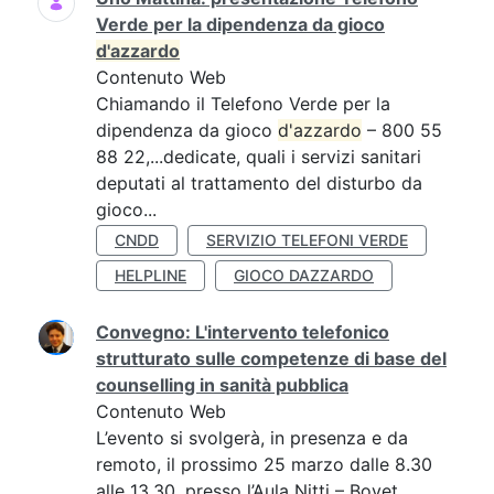
Verde per la dipendenza da gioco
d'azzardo
Contenuto Web
Chiamando il Telefono Verde per la
dipendenza da gioco
d'azzardo
– 800 55
88 22,...dedicate, quali i servizi sanitari
deputati al trattamento del disturbo da
gioco...
CNDD
SERVIZIO TELEFONI VERDE
HELPLINE
GIOCO DAZZARDO
Convegno: L'intervento telefonico
strutturato sulle competenze di base del
counselling in sanità pubblica
Contenuto Web
L’evento si svolgerà, in presenza e da
remoto, il prossimo 25 marzo dalle 8.30
alle 13.30, presso l’Aula Nitti – Bovet