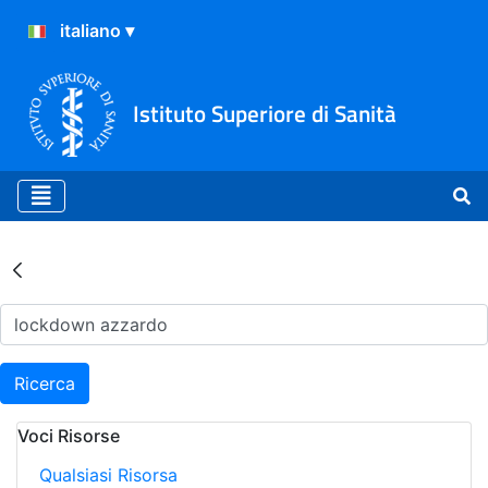
Istituto Superiore di Sanità
Risultati della Ricerca - Ar
Ricerca
Voci Risorse
Qualsiasi Risorsa