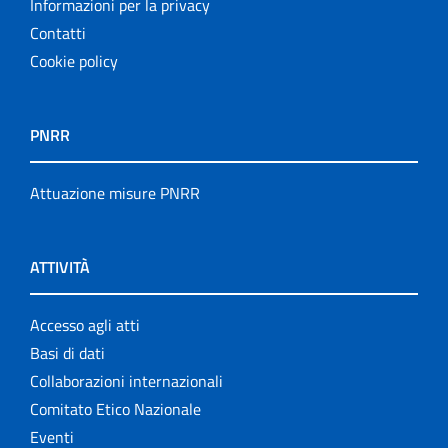
Informazioni per la privacy
Contatti
Cookie policy
PNRR
Attuazione misure PNRR
ATTIVITÀ
Accesso agli atti
Basi di dati
Collaborazioni internazionali
Comitato Etico Nazionale
Eventi