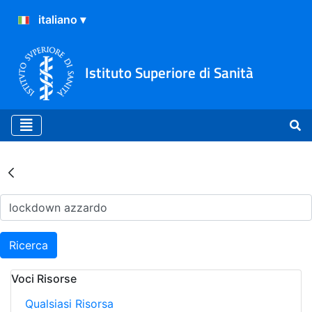
Istituto Superiore di Sanità
Risultati della Ricerca - Ar
Ricerca
Voci Risorse
Qualsiasi Risorsa