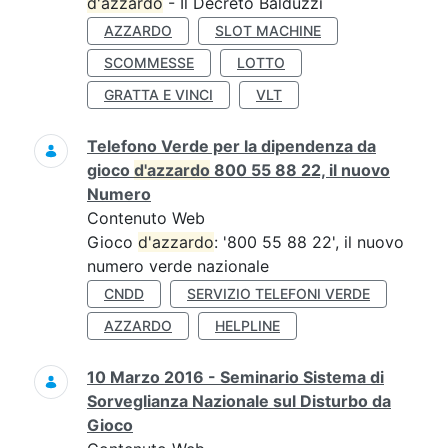
d'azzardo
- Il Decreto Balduzzi
AZZARDO
SLOT MACHINE
SCOMMESSE
LOTTO
GRATTA E VINCI
VLT
Telefono Verde per la dipendenza da
gioco
d'azzardo
800 55 88 22, il nuovo
Numero
Contenuto Web
Gioco
d'azzardo
: '800 55 88 22', il nuovo
numero verde nazionale
CNDD
SERVIZIO TELEFONI VERDE
AZZARDO
HELPLINE
10 Marzo 2016 - Seminario Sistema di
Sorveglianza Nazionale sul Disturbo da
Gioco