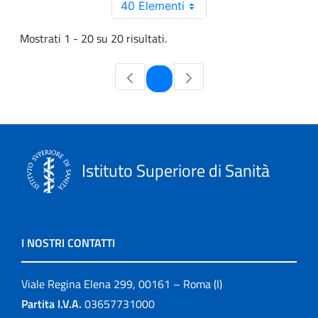
40 Elementi
Mostrati 1 - 20 su 20 risultati.
Pagina
1
Istituto Superiore di Sanità
I NOSTRI CONTATTI
Viale Regina Elena 299, 00161 – Roma (I)
Partita I.V.A.
03657731000