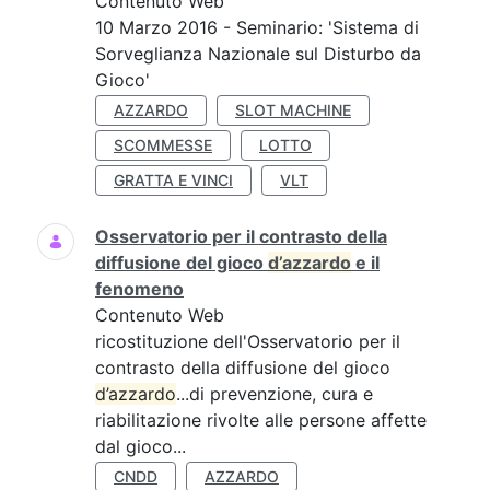
Contenuto Web
10 Marzo 2016 - Seminario: 'Sistema di
Sorveglianza Nazionale sul Disturbo da
Gioco'
AZZARDO
SLOT MACHINE
SCOMMESSE
LOTTO
GRATTA E VINCI
VLT
Osservatorio per il contrasto della
diffusione del gioco
d’azzardo
e il
fenomeno
Contenuto Web
ricostituzione dell'Osservatorio per il
contrasto della diffusione del gioco
d’azzardo
...di prevenzione, cura e
riabilitazione rivolte alle persone affette
dal gioco...
CNDD
AZZARDO