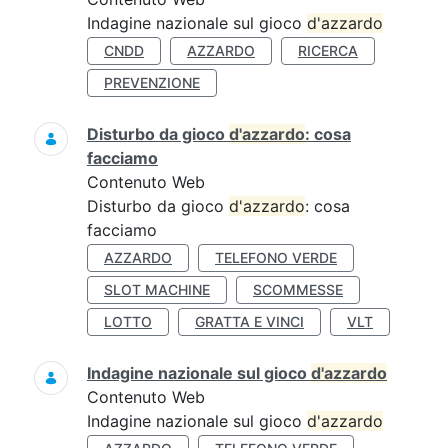
Indagine nazionale sul gioco
d'azzardo
CNDD
AZZARDO
RICERCA
PREVENZIONE
Disturbo da gioco
d'azzardo
: cosa
facciamo
Contenuto Web
Disturbo da gioco
d'azzardo
: cosa
facciamo
AZZARDO
TELEFONO VERDE
SLOT MACHINE
SCOMMESSE
LOTTO
GRATTA E VINCI
VLT
Indagine nazionale sul gioco
d'azzardo
Contenuto Web
Indagine nazionale sul gioco
d'azzardo