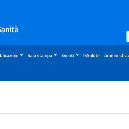
Sanità
blicazioni
Sala stampa
Eventi
ISSalute
Amministraz
chivio