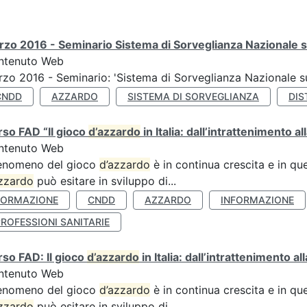
zo 2016 - Seminario Sistema di Sorveglianza Nazionale s
ntenuto Web
zo 2016 - Seminario: 'Sistema di Sorveglianza Nazionale 
CNDD
AZZARDO
SISTEMA DI SORVEGLIANZA
DIS
so FAD “Il gioco
d’azzardo
in Italia: dall’intrattenimento al
ntenuto Web
fenomeno del gioco
d’azzardo
è in continua crescita e in qu
zzardo
può esitare in sviluppo di...
FORMAZIONE
CNDD
AZZARDO
INFORMAZIONE
ROFESSIONI SANITARIE
so FAD: Il gioco
d’azzardo
in Italia: dall’intrattenimento a
ntenuto Web
fenomeno del gioco
d’azzardo
è in continua crescita e in qu
zzardo
può esitare in sviluppo di...