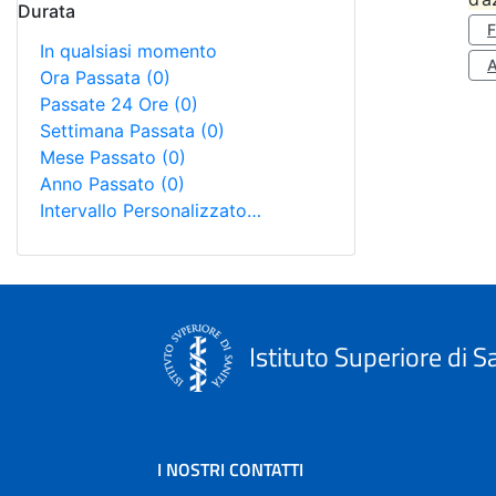
Durata
In qualsiasi momento
A
Ora Passata
(0)
Passate 24 Ore
(0)
Settimana Passata
(0)
Mese Passato
(0)
Anno Passato
(0)
Intervallo Personalizzato…
Istituto Superiore di S
I NOSTRI CONTATTI