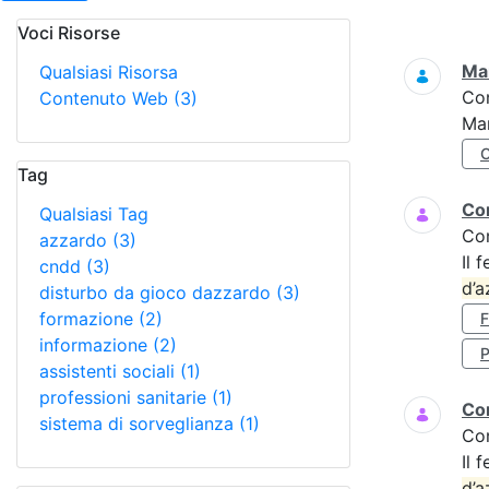
Voci Risorse
Ricerca
Mar
Qualsiasi Risorsa
Co
Contenuto Web
(3)
Mar
Tag
Cor
Qualsiasi Tag
Co
azzardo
(3)
Il 
cndd
(3)
d’a
disturbo da gioco dazzardo
(3)
formazione
(2)
informazione
(2)
P
assistenti sociali
(1)
professioni sanitarie
(1)
Cor
sistema di sorveglianza
(1)
Co
Il 
d’a