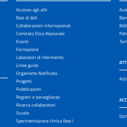
Accesso agli atti
Aul
Basi di dati
Ban
Collaborazioni internazionali
Bibl
Comitato Etico Nazionale
Patr
Eventi
Tari
Formazione
Laboratori di riferimento
ATT
Linee guida
Organismo Notificato
Atti
Progetti
Pubblicazioni
Registri e sorveglianze
ACC
Ricerca collaboratori
Scuola
Dich
Sperimentazione clinica fase I