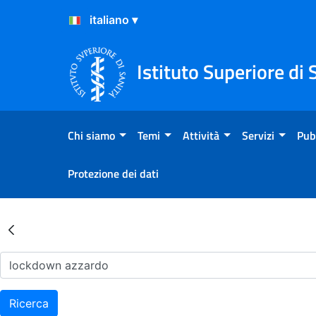
Salta al Contenuto
Salta al Footer
Istituto Superiore di 
Chi siamo
Temi
Attività
Servizi
Pub
Protezione dei dati
Risultati della Ricerca - Ar
Ricerca