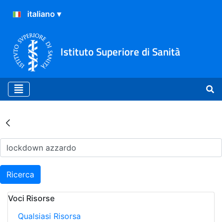
Istituto Superiore di Sanità
Risultati della Ricerca - Ar
Ricerca
Voci Risorse
Qualsiasi Risorsa