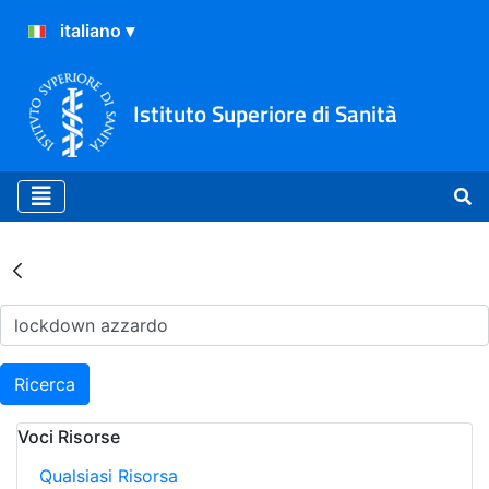
Istituto Superiore di Sanità
Risultati della Ricerca - Ar
Ricerca
Voci Risorse
Qualsiasi Risorsa