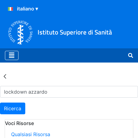
Istituto Superiore di Sanità
Risultati della Ricerca - Ar
Ricerca
Voci Risorse
Qualsiasi Risorsa