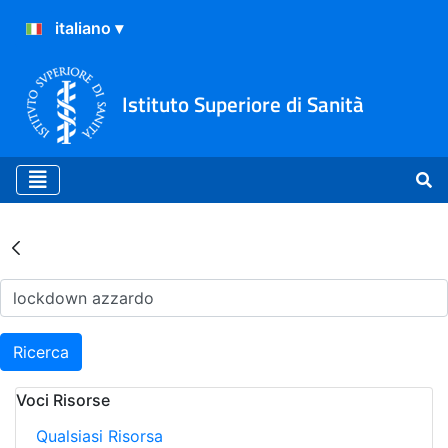
Istituto Superiore di Sanità
Risultati della Ricerca - Ar
Ricerca
Voci Risorse
Qualsiasi Risorsa