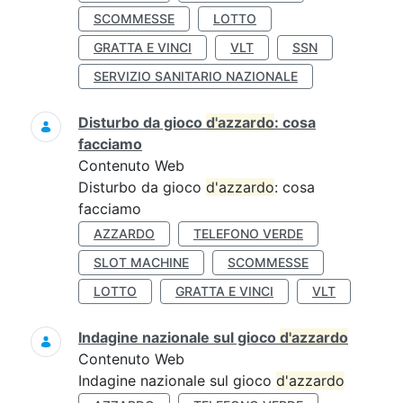
SCOMMESSE
LOTTO
GRATTA E VINCI
VLT
SSN
SERVIZIO SANITARIO NAZIONALE
Disturbo da gioco
d'azzardo
: cosa
facciamo
Contenuto Web
Disturbo da gioco
d'azzardo
: cosa
facciamo
AZZARDO
TELEFONO VERDE
SLOT MACHINE
SCOMMESSE
LOTTO
GRATTA E VINCI
VLT
Indagine nazionale sul gioco
d'azzardo
Contenuto Web
Indagine nazionale sul gioco
d'azzardo