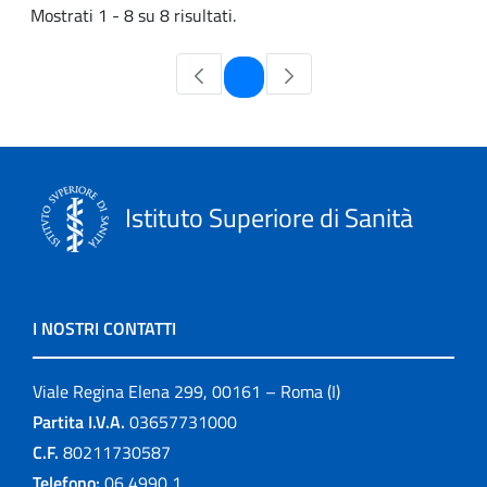
Mostrati 1 - 8 su 8 risultati.
Pagina
1
Istituto Superiore di Sanità
I NOSTRI CONTATTI
Viale Regina Elena 299, 00161 – Roma (I)
Partita I.V.A.
03657731000
C.F.
80211730587
Telefono:
06 4990 1