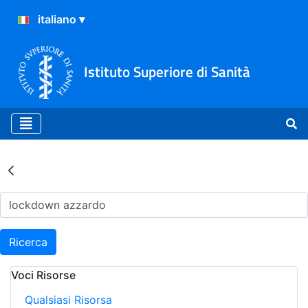
Istituto Superiore di Sanità
Risultati della Ricerca - Ar
Ricerca
Voci Risorse
Qualsiasi Risorsa