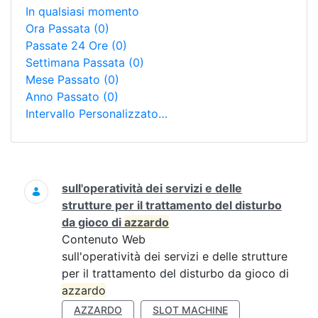
In qualsiasi momento
Ora Passata
(0)
Passate 24 Ore
(0)
Settimana Passata
(0)
Mese Passato
(0)
Anno Passato
(0)
Intervallo Personalizzato…
Ricerca
sull'operatività dei servizi e delle
strutture per il trattamento del disturbo
da gioco di
azzardo
Contenuto Web
sull'operatività dei servizi e delle strutture
per il trattamento del disturbo da gioco di
azzardo
AZZARDO
SLOT MACHINE