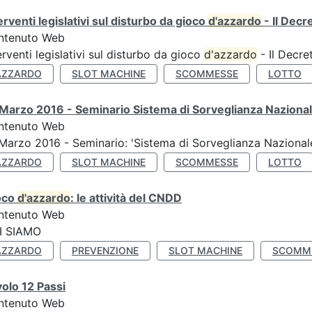
erventi legislativi sul disturbo da gioco
d'azzardo
- Il Decr
ntenuto Web
erventi legislativi sul disturbo da gioco
d'azzardo
- Il Decre
AZZARDO
SLOT MACHINE
SCOMMESSE
LOTTO
Marzo 2016 - Seminario Sistema di Sorveglianza Nazional
ntenuto Web
Marzo 2016 - Seminario: 'Sistema di Sorveglianza Nazional
AZZARDO
SLOT MACHINE
SCOMMESSE
LOTTO
oco
d'azzardo
: le attività del CNDD
ntenuto Web
I SIAMO
AZZARDO
PREVENZIONE
SLOT MACHINE
SCOMM
olo 12 Passi
ntenuto Web