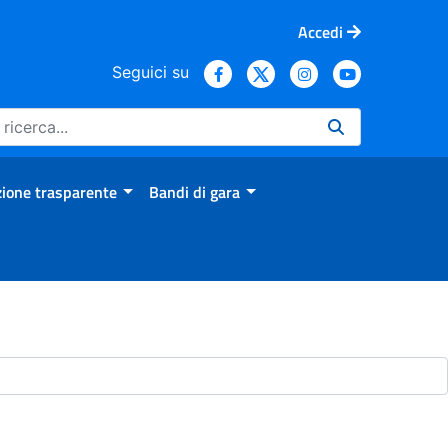
Accedi
Seguici su
ione trasparente
Bandi di gara