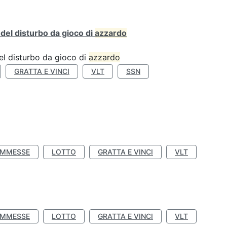
o del disturbo da gioco di
azzardo
 del disturbo da gioco di
azzardo
GRATTA E VINCI
VLT
SSN
MMESSE
LOTTO
GRATTA E VINCI
VLT
MMESSE
LOTTO
GRATTA E VINCI
VLT