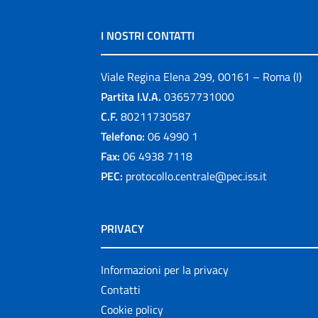
I NOSTRI CONTATTI
Viale Regina Elena 299, 00161 – Roma (I)
Partita I.V.A.
03657731000
C.F.
80211730587
Telefono:
06 4990 1
Fax:
06 4938 7118
PEC:
protocollo.centrale@pec.iss.it
PRIVACY
Informazioni per la privacy
Contatti
Cookie policy