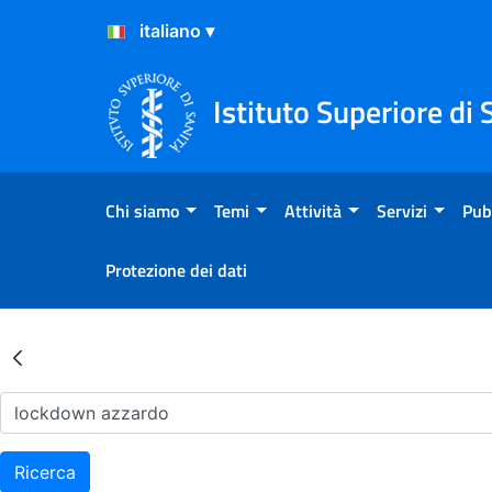
Salta al Contenuto
Salta al Footer
Istituto Superiore di 
Chi siamo
Temi
Attività
Servizi
Pub
Protezione dei dati
Risultati della Ricerca - Ar
Ricerca