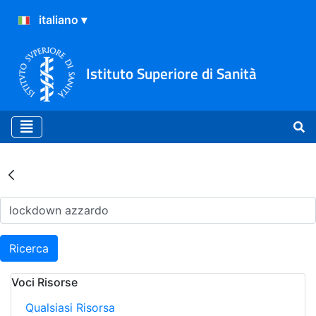
Istituto Superiore di Sanità
Risultati della Ricerca - Ar
Ricerca
Voci Risorse
Qualsiasi Risorsa