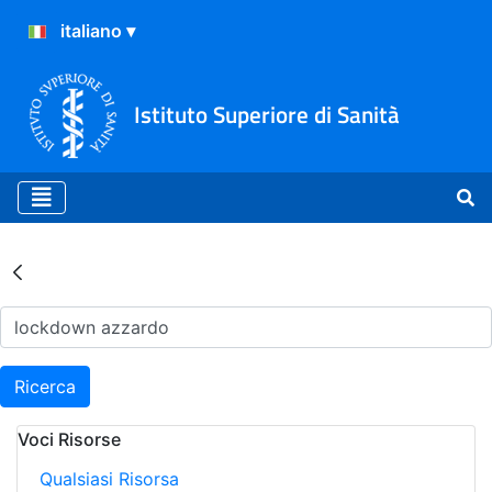
Istituto Superiore di Sanità
Risultati della Ricerca - Ar
Ricerca
Voci Risorse
Qualsiasi Risorsa