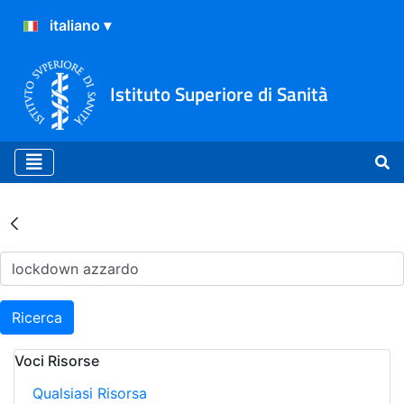
Istituto Superiore di Sanità
Risultati della Ricerca - Ar
Ricerca
Voci Risorse
Qualsiasi Risorsa