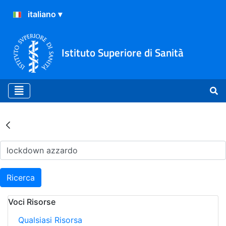
Istituto Superiore di Sanità
Risultati della Ricerca - Ar
Ricerca
Voci Risorse
Qualsiasi Risorsa