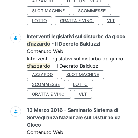
AZZARDO
TELEFONO VERDE
SLOT MACHINE
SCOMMESSE
LOTTO
GRATTA E VINCI
VLT
Interventi legislativi sul disturbo da gioco
d'azzardo
- Il Decreto Balduzzi
Contenuto Web
Interventi legislativi sul disturbo da gioco
d'azzardo
- Il Decreto Balduzzi
AZZARDO
SLOT MACHINE
SCOMMESSE
LOTTO
GRATTA E VINCI
VLT
10 Marzo 2016 - Seminario Sistema di
Sorveglianza Nazionale sul Disturbo da
Gioco
Contenuto Web