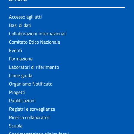
Accesso agli atti
Basi di dati
Collaborazioni internazionali
Comitato Etico Nazionale
Eventi
Formazione
Laboratori di riferimento
Linee guida
Organismo Notificato
Progetti
Pubblicazioni
Registri e sorveglianze
Ricerca collaboratori
Scuola