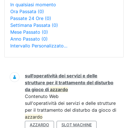
In qualsiasi momento
Ora Passata
(0)
Passate 24 Ore
(0)
Settimana Passata
(0)
Mese Passato
(0)
Anno Passato
(0)
Intervallo Personalizzato…
Ricerca
sull'operatività dei servizi e delle
strutture per il trattamento del disturbo
da gioco di
azzardo
Contenuto Web
sull'operatività dei servizi e delle strutture
per il trattamento del disturbo da gioco di
azzardo
AZZARDO
SLOT MACHINE