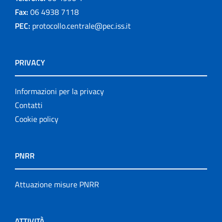
Fax:
06 4938 7118
PEC:
protocollo.centrale@pec.iss.it
PRIVACY
Informazioni per la privacy
Contatti
Cookie policy
PNRR
Attuazione misure PNRR
ATTIVITÀ