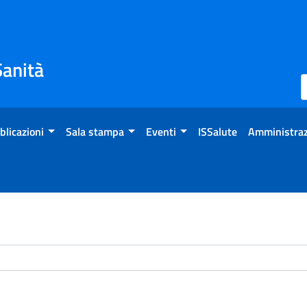
Sanità
blicazioni
Sala stampa
Eventi
ISSalute
Amministraz
chivio