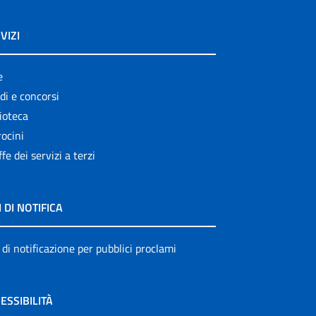
VIZI
e
di e concorsi
ioteca
ocini
ffe dei servizi a terzi
I DI NOTIFICA
 di notificazione per pubblici proclami
ESSIBILITÀ