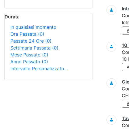
Int
Co
Durata
Int
In qualsiasi momento
Ora Passata
(0)
Passate 24 Ore
(0)
10 
Settimana Passata
(0)
Co
Mese Passato
(0)
10 
Anno Passato
(0)
Intervallo Personalizzato…
Gi
Co
CH
Tav
Co