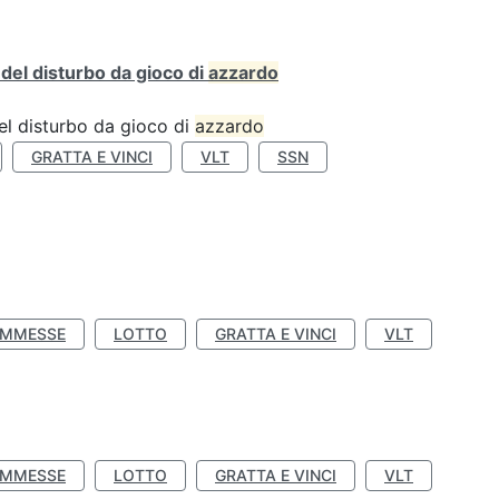
o del disturbo da gioco di
azzardo
 del disturbo da gioco di
azzardo
GRATTA E VINCI
VLT
SSN
MMESSE
LOTTO
GRATTA E VINCI
VLT
MMESSE
LOTTO
GRATTA E VINCI
VLT