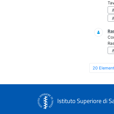
Tav
Ra
Co
Ra
20 Element
Istituto Superiore di S