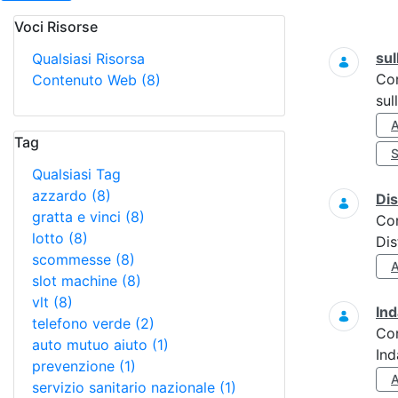
Voci Risorse
Ricerca
sul
Qualsiasi Risorsa
Co
Contenuto Web
(8)
sul
Tag
Qualsiasi Tag
azzardo
(8)
Di
gratta e vinci
(8)
Co
lotto
(8)
Di
scommesse
(8)
slot machine
(8)
vlt
(8)
Ind
telefono verde
(2)
Co
auto mutuo aiuto
(1)
Ind
prevenzione
(1)
servizio sanitario nazionale
(1)