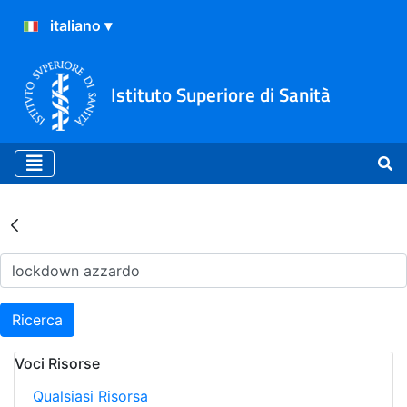
Istituto Superiore di Sanità
Risultati della Ricerca - Ar
Ricerca
Voci Risorse
Qualsiasi Risorsa