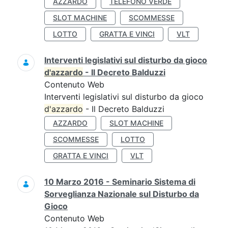
AZZARDO
TELEFONO VERDE
SLOT MACHINE
SCOMMESSE
LOTTO
GRATTA E VINCI
VLT
Interventi legislativi sul disturbo da gioco
d'azzardo
- Il Decreto Balduzzi
Contenuto Web
Interventi legislativi sul disturbo da gioco
d'azzardo
- Il Decreto Balduzzi
AZZARDO
SLOT MACHINE
SCOMMESSE
LOTTO
GRATTA E VINCI
VLT
10 Marzo 2016 - Seminario Sistema di
Sorveglianza Nazionale sul Disturbo da
Gioco
Contenuto Web