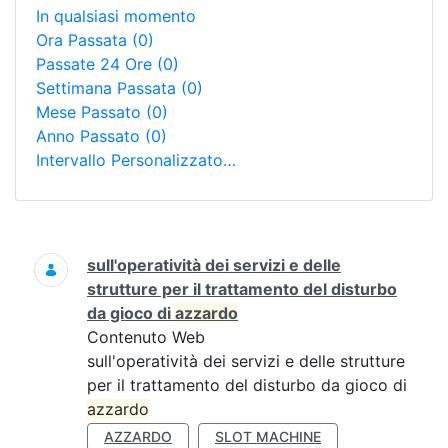
In qualsiasi momento
Ora Passata
(0)
Passate 24 Ore
(0)
Settimana Passata
(0)
Mese Passato
(0)
Anno Passato
(0)
Intervallo Personalizzato…
Ricerca
sull'operatività dei servizi e delle
strutture per il trattamento del disturbo
da gioco di
azzardo
Contenuto Web
sull'operatività dei servizi e delle strutture
per il trattamento del disturbo da gioco di
azzardo
AZZARDO
SLOT MACHINE