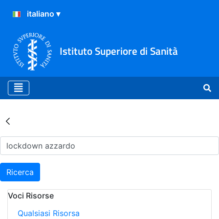
Istituto Superiore di Sanità
Risultati della Ricerca - Ar
Ricerca
Voci Risorse
Qualsiasi Risorsa